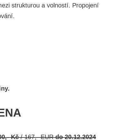
zi strukturou a volností. Propojení
vání.
iny.
ENA
00,- Kč
/ 167,- EUR
do 20.12.2024