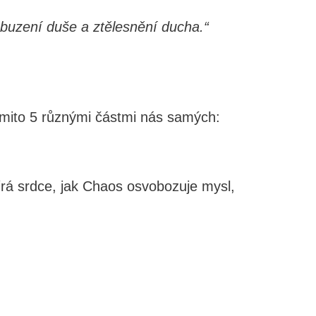
obuzení duše a ztělesnění ducha.“
ěmito 5 různými částmi nás samých:
írá srdce, jak Chaos osvobozuje mysl,