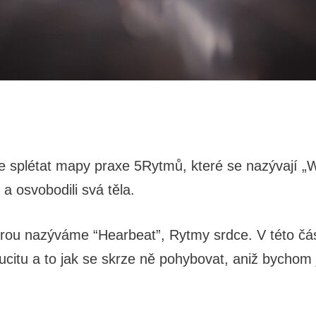
me splétat mapy praxe 5Rytmů, které se nazývají 
e a osvobodili svá těla.
erou nazýváme “Hearbeat”, Rytmy srdce. V této 
citu a to jak se skrze ně pohybovat, aniž bychom 