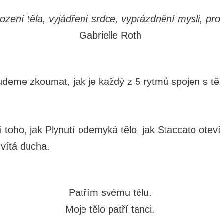
zení těla, vyjádření srdce, vyprázdnění mysli, pr
Gabrielle Roth
deme zkoumat, jak je každý z 5 rytmů spojen s t
oho, jak Plynutí odemyká tělo, jak Staccato otev
 vítá ducha.
Patřím svému tělu.
Moje tělo patří tanci.