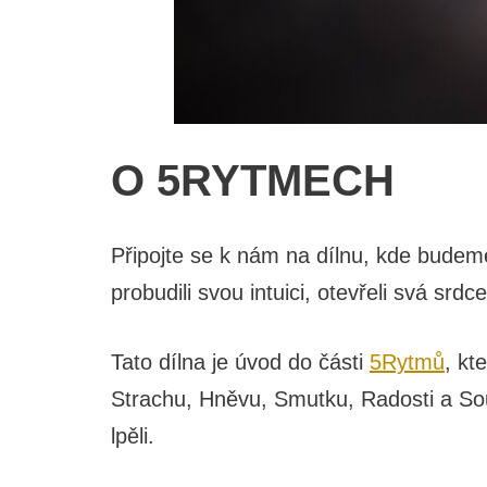
O 5RYTMECH
Připojte se k nám na dílnu, kde bude
probudili svou intuici, otevřeli svá srdc
Tato dílna je úvod do části
5Rytmů
, kt
Strachu, Hněvu, Smutku, Radosti a Sou
lpěli.