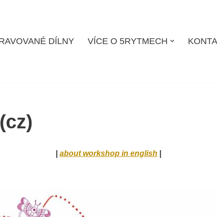
RAVOVANÉ DÍLNY
VÍCE O 5RYTMECH
KONTA
(cz)
|
about workshop in english
|