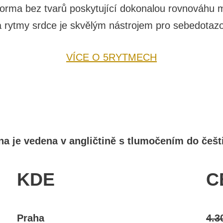
rma bez tvarů poskytující dokonalou rovnováhu me
 rytmy srdce je skvělým nástrojem pro sebedotazo
VÍCE O 5RYTMECH
na je vedena v angličtině s tlumočením do češt
KDE
C
Praha
4.3