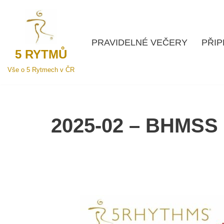
Přeskočit
na
PRAVIDELNÉ VEČERY
PŘIP
5 RYTMŮ
obsah
Vše o 5 Rytmech v ČR
2025-02 – BHMSS 