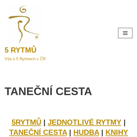
Přeskočit
na
obsah
5 RYTMŮ
Vše o 5 Rytmech v ČR
TANEČNÍ CESTA
5RYTMŮ
|
JEDNOTLIVÉ RYTMY
|
TANEČNÍ CESTA
|
HUDBA
|
KNIHY