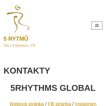
Přeskočit
na
obsah
5 RYTMŮ
Vše o 5 Rytmech v ČR
KONTAKTY
5RHYTHMS GLOBAL
Webová stránka
/
FB stránka
/
Instagram